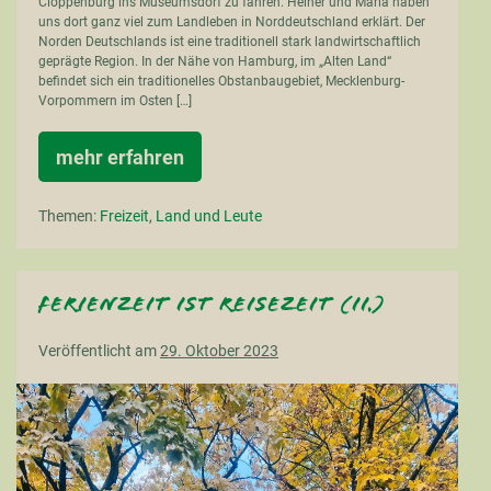
Cloppenburg ins Museumsdorf zu fahren. Heiner und Maria haben
uns dort ganz viel zum Landleben in Norddeutschland erklärt. Der
Norden Deutschlands ist eine traditionell stark landwirtschaftlich
geprägte Region. In der Nähe von Hamburg, im „Alten Land“
befindet sich ein traditionelles Obstanbaugebiet, Mecklenburg-
Vorpommern im Osten […]
mehr erfahren
Landleben
in
Norddeutschland
Themen:
Freizeit
,
Land und Leute
Ferienzeit ist Reisezeit (II.)
Veröffentlicht am
29. Oktober 2023
Ferienzeit
ist
Reisezeit
(II.)