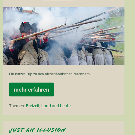
Wie
zu
Napoleons
Zeiten
Ein kurzer Trip zu den niederländischen Nachbarn
mehr erfahren
Wie
zu
Napoleons
Themen:
Freizeit
,
Land und Leute
Zeiten
just an illusion