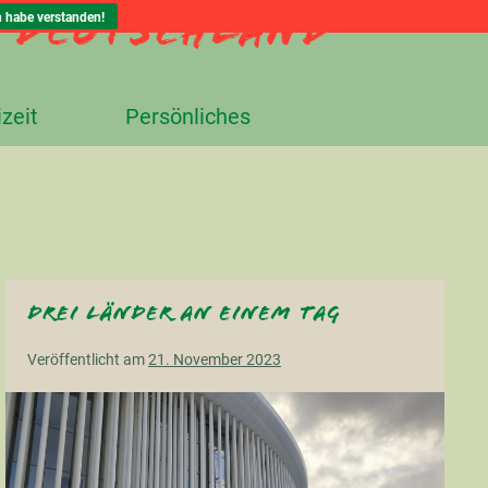
n Deutschland
h habe verstanden!
izeit
Persönliches
Drei Länder an einem Tag
Veröffentlicht am
21. November 2023
Drei
Länder
an