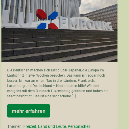
einem
Tag
Die Deutschen machen sich lustig über Japaner, die Europa im
Laufschritt in zwei Wochen besuchen. Das kann ich sogar noch
besser: Ich war an einem Tag in drei Ländern: Frankreich,
Luxemburg und Deutschland – Nachmachen bitte! Wir sind
morgens mit dem Bus nach Luxembourg gefahren und haben die
Stadt besichtigt. Das ist eine sehr schöne […]
mehr erfahren
Drei
Länder
an
Themen:
Freizeit
,
Land und Leute
,
Persönliches
einem