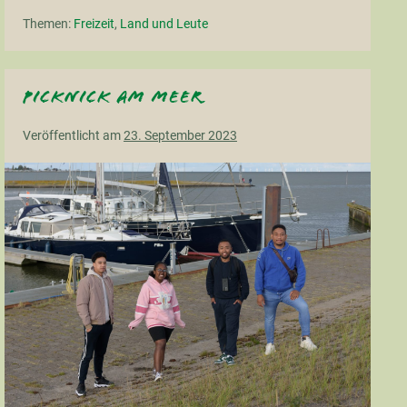
Aurich
Themen:
Freizeit
,
Land und Leute
am
22.10.
Picknick am Meer
Veröffentlicht am
23. September 2023
Picknick
am
Meer