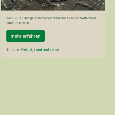
das UNESCO-Biosphärenreservat Niedersächsisches Wattenmeer
hautnah erleben
mehr erfahren
Ich
bin
ins
Themen:
Freizeit
,
Land und Leute
Meer
gegangen…