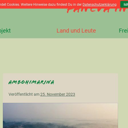
Faneva i
det Cookies. Weitere Hinweise dazu findest Du in der
Datenschutzerklärung
Ic
ojekt
Land und Leute
Fre
Ambohimarina
Veröffentlicht am
25. November 2023
Ambohimarina