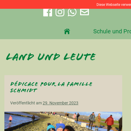
Zum
Diese Webseite verwen
Inhalt
springen
Schule und Pr
Land und Leute
Dédicace pour la famille
Schmidt
Veröffentlicht am
29. November 2023
Dédicace
pour