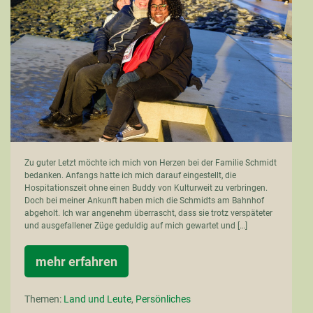
la
famille
Schmidt
Zu guter Letzt möchte ich mich von Herzen bei der Familie Schmidt
bedanken. Anfangs hatte ich mich darauf eingestellt, die
Hospitationszeit ohne einen Buddy von Kulturweit zu verbringen.
Doch bei meiner Ankunft haben mich die Schmidts am Bahnhof
abgeholt. Ich war angenehm überrascht, dass sie trotz verspäteter
und ausgefallener Züge geduldig auf mich gewartet und […]
mehr erfahren
Dédicace
pour
la
Themen:
Land und Leute
,
Persönliches
famille