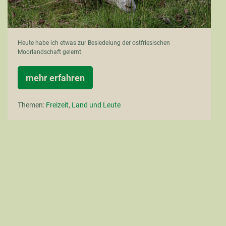
Heute habe ich etwas zur Besiedelung der ostfriesischen
Moorlandschaft gelernt.
mehr erfahren
Im
Moormuseum
in
Themen:
Freizeit
,
Land und Leute
Moordorf