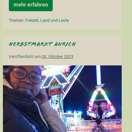
mehr erfahren
noch
ein
Heimspiel
Themen:
Freizeit
,
Land und Leute
Herbstmarkt Aurich
Veröffentlicht am
30. Oktober 2023
Herbstmarkt
Aurich