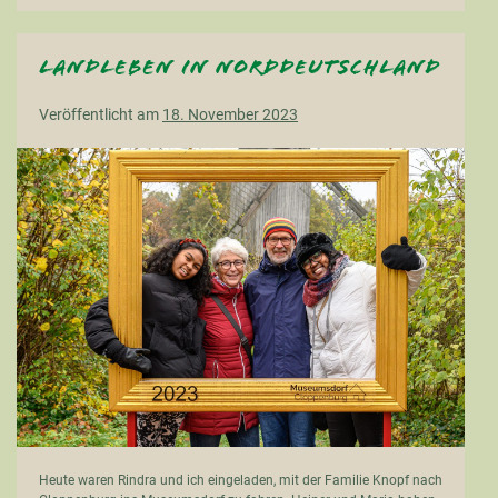
Schmidt
Landleben in Norddeutschland
Veröffentlicht am
18. November 2023
Landleben
in
Norddeutschland
Heute waren Rindra und ich eingeladen, mit der Familie Knopf nach