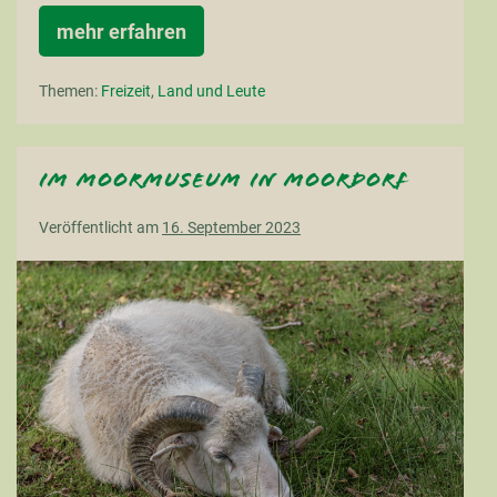
mehr erfahren
Ferienzeit
ist
Reisezeit
Themen:
Freizeit
,
Land und Leute
(II.)
Im Moormuseum in Moordorf
Veröffentlicht am
16. September 2023
Im
Moormuseum
in
Moordorf