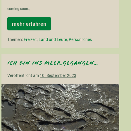
coming soon.,.
mehr erfahren
Picknick
am
Meer
Themen:
Freizeit
,
Land und Leute
,
Persönliches
Ich bin ins Meer gegangen…
Veröffentlicht am
10. September 2023
Ich
bin
ins
Meer
gegangen…