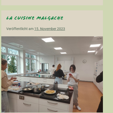
Tag
La cuisine malgache
Veröffentlicht am
15. November 2023
La
cuisine
malgache