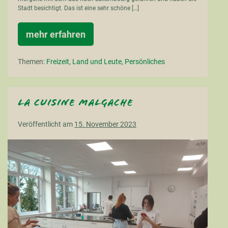
Stadt besichtigt. Das ist eine sehr schöne […]
mehr erfahren
Drei
Länder
an
Themen:
Freizeit
,
Land und Leute
,
Persönliches
einem
Tag
La cuisine malgache
Veröffentlicht am
15. November 2023
La
cuisine
malgache