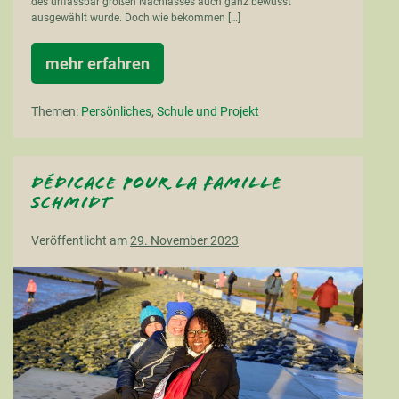
des unfassbar großen Nachlasses auch ganz bewusst
ausgewählt wurde. Doch wie bekommen […]
mehr erfahren
Nachtrag:
DHL
hat
Themen:
Persönliches
,
Schule und Projekt
geliefert
–
Dankeschön
BBS1
Dédicace pour la famille
Schmidt
Veröffentlicht am
29. November 2023
Dédicace
pour
la
famille
Schmidt