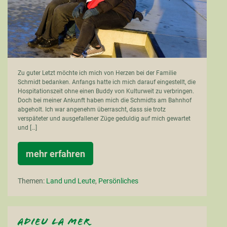
Zu guter Letzt möchte ich mich von Herzen bei der Familie
Schmidt bedanken. Anfangs hatte ich mich darauf eingestellt, die
Hospitationszeit ohne einen Buddy von Kulturweit zu verbringen.
Doch bei meiner Ankunft haben mich die Schmidts am Bahnhof
abgeholt. Ich war angenehm überrascht, dass sie trotz
verspäteter und ausgefallener Züge geduldig auf mich gewartet
und […]
mehr erfahren
Dédicace
pour
la
Themen:
Land und Leute
,
Persönliches
famille
Schmidt
Adieu la mer