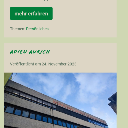
mehr erfahren
Adieu
la
mer
Themen:
Persönliches
Adieu Aurich
Veröffentlicht am
24. November 2023
Adieu
Aurich