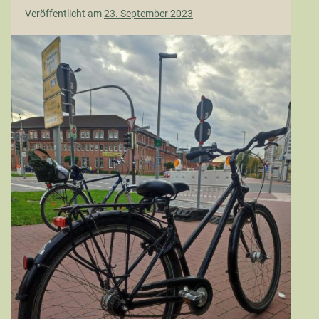
Veröffentlicht am
23. September 2023
In
Ostfriesland
fährt
man
mit
dem
Fahrrad…