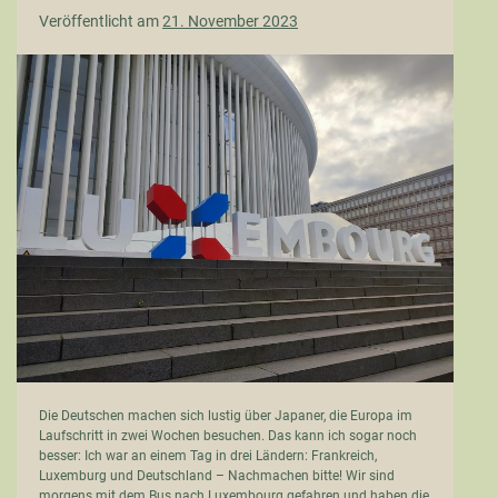
Veröffentlicht am
21. November 2023
Drei
Länder
an
einem
Tag
Die Deutschen machen sich lustig über Japaner, die Europa im
Laufschritt in zwei Wochen besuchen. Das kann ich sogar noch
besser: Ich war an einem Tag in drei Ländern: Frankreich,
Luxemburg und Deutschland – Nachmachen bitte! Wir sind
morgens mit dem Bus nach Luxembourg gefahren und haben die