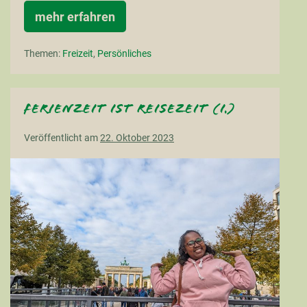
mehr erfahren
Kunst
in
Aurich
Themen:
Freizeit
,
Persönliches
Ferienzeit ist Reisezeit (I.)
Veröffentlicht am
22. Oktober 2023
Ferienzeit
ist
Reisezeit
(I.)