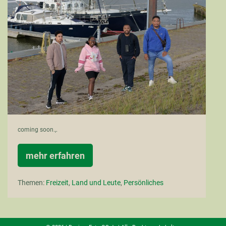
am
Meer
coming soon.,.
mehr erfahren
Picknick
am
Meer
Themen:
Freizeit
,
Land und Leute
,
Persönliches