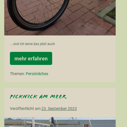
… und ich lerne das jetzt auch
mehr erfahren
In
Ostfriesland
fährt
Themen:
Persönliches
man
mit
dem
Fahrrad…
Picknick am Meer
Veröffentlicht am
23. September 2023
Picknick