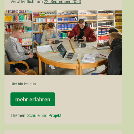
Veröffentlicht am
22. September 2023
Die
BBS1
in
Aurich
–
meine
Schule
Hier bin ich nun.
mehr erfahren
Die
BBS1
in
Themen:
Schule und Projekt
Aurich
–
meine
Schule