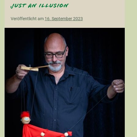
just an illusion
Veröffentlicht am
16. September 2023
just
an
illusion