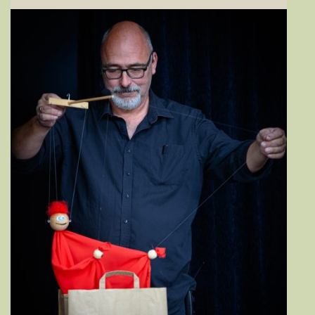
just
an
illusion