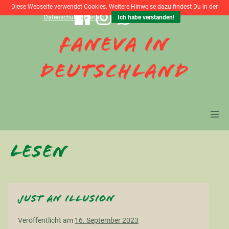
Zum
Diese Webseite verwendet Cookies. Weitere Hinweise dazu findest Du in der
Datenschutzerklärung
Ich habe verstanden!
Inhalt
springen
Faneva in
Deutschland
Men
Scha
Lesen
just an illusion
Veröffentlicht am
16. September 2023